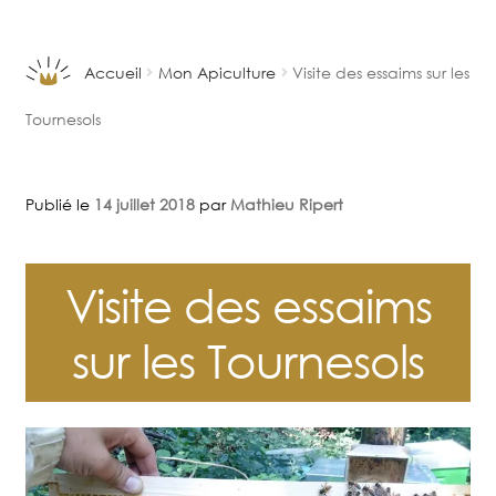
Aller
Aller
à
au
la
contenu
Accueil
Mon Apiculture
Visite des essaims sur les
navigation
Tournesols
Publié le
14 juillet 2018
par
Mathieu Ripert
Visite des essaims
sur les Tournesols