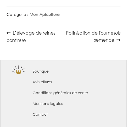
Catégorie :
Mon Apiculture
Navigation
Article
Article
L’élevage de reines
Pollinisation de Tournesols
précédent :
suivant :
de
semence
continue
l’article
Boutique
Avis clients
Conditions générales de vente
Mentions légales
Contact