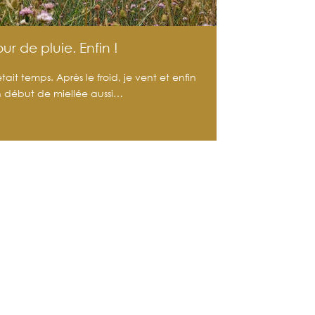
our de pluie. Enfin !
 était temps. Après le froid, je vent et enfin
 début de miellée aussi…