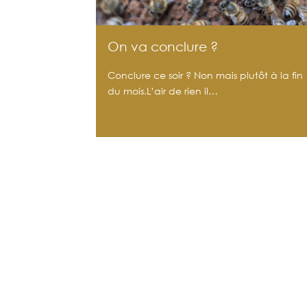
On va conclure ?
Conclure ce soir ? Non mais plutôt à la fin
du mois.L’air de rien il…