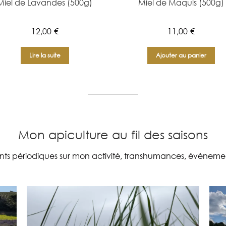
Miel de Lavandes (500g)
Miel de Maquis (500g)
12,00
€
11,00
€
Lire la suite
Ajouter au panier
Mon apiculture au fil des saisons
ints périodiques sur mon activité, transhumances, évènemen