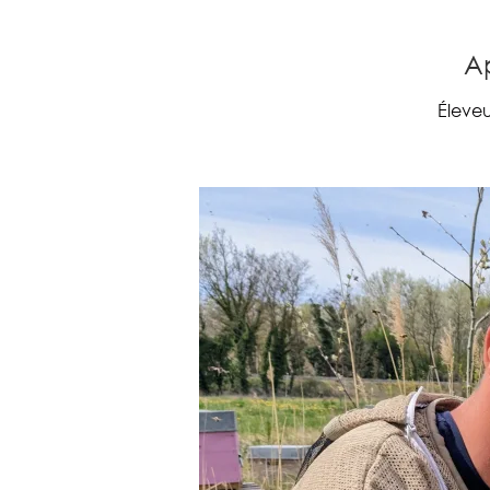
Ap
Éleveu