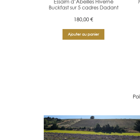
Essaim d’Abeilles Hiverné
Buckfast sur 5 cadres Dadant
180,00
€
Ajouter au panier
Po