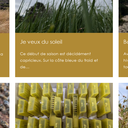
Je veux du soleil
B
Ce début de saison est décidément
Av
la
capricieux. Sur la côte bleue du froid et
hi
de…
t