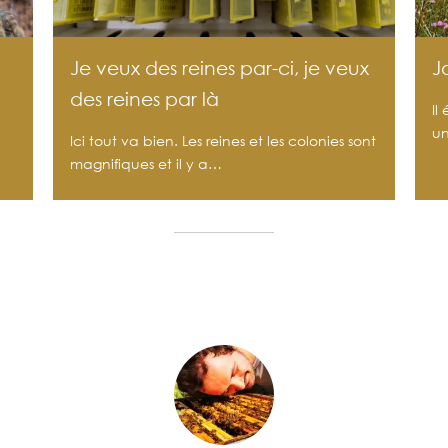
Je veux des reines par-ci, je veux
J
des reines par là
Il
un
Ici tout va bien. Les reines et les colonies sont
magnifiques et il y a…