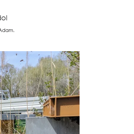
dol
e Adam.