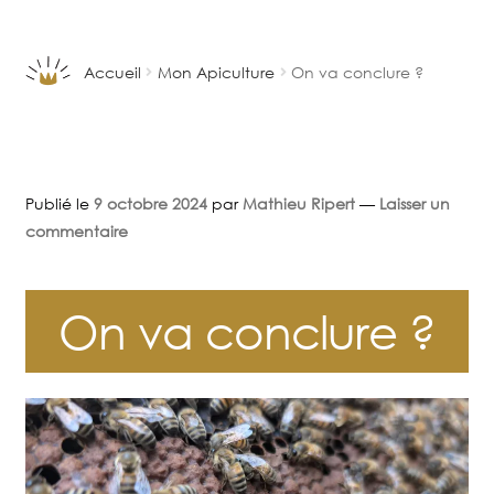
Aller
Aller
à
au
la
contenu
Accueil
Mon Apiculture
On va conclure ?
navigation
Publié le
9 octobre 2024
par
Mathieu Ripert
—
Laisser un
commentaire
On va conclure ?