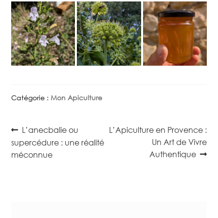
Catégorie :
Mon Apiculture
Navigation
Article
Article
L’anecbalie ou
L’Apiculture en Provence :
précédent :
suivant :
de
Un Art de Vivre
supercédure : une réalité
Authentique
méconnue
l’article