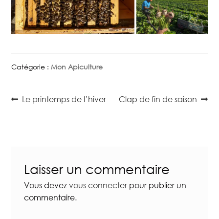
Catégorie :
Mon Apiculture
Navigation
Article
Article
Le printemps de l’hiver
Clap de fin de saison
précédent :
suivant :
de
l’article
Laisser un commentaire
Vous devez
vous connecter
pour publier un
commentaire.