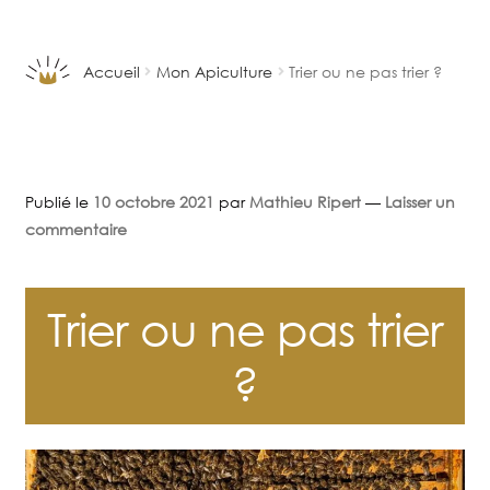
Aller
Aller
à
au
la
contenu
Accueil
Mon Apiculture
Trier ou ne pas trier ?
navigation
Publié le
10 octobre 2021
par
Mathieu Ripert
—
Laisser un
commentaire
Trier ou ne pas trier
?